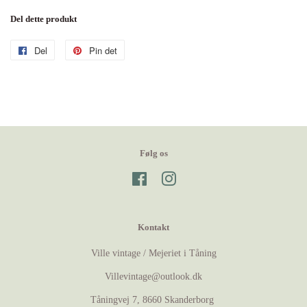
Del dette produkt
Del
Del
Pin det
Pin
på
på
Facebook
Pinterest
Følg os
Facebook
Instagram
Kontakt
Ville vintage / Mejeriet i Tåning
Villevintage@outlook.dk
Tåningvej 7, 8660 Skanderborg