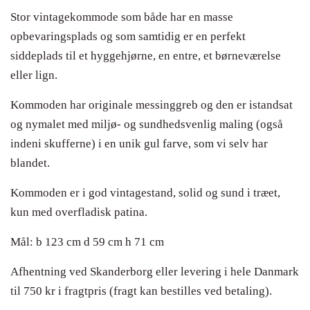
Stor vintagekommode som både har en masse
opbevaringsplads og som samtidig er en perfekt
siddeplads til et hyggehjørne, en entre, et børneværelse
eller lign.
Kommoden har originale messinggreb og den er istandsat
og nymalet med miljø- og sundhedsvenlig maling (også
indeni skufferne) i en unik gul farve, som vi selv har
blandet.
Kommoden er i god vintagestand, solid og sund i træet,
kun med overfladisk patina.
Mål: b 123 cm d 59 cm h 71 cm
Afhentning ved Skanderborg eller levering i hele Danmark
til 750 kr i fragtpris (fragt kan bestilles ved betaling).