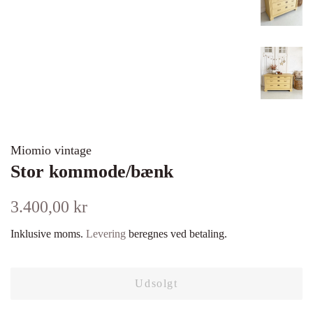
Miomio vintage
Stor kommode/bænk
Normalpris
Udsalgspris
3.400,00 kr
Inklusive moms.
Levering
beregnes ved betaling.
Udsolgt